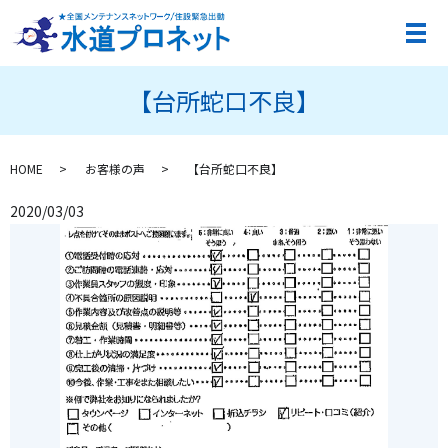
メ
【台所蛇口不良】
HOME
お客様の声
【台所蛇口不良】
2020/03/03